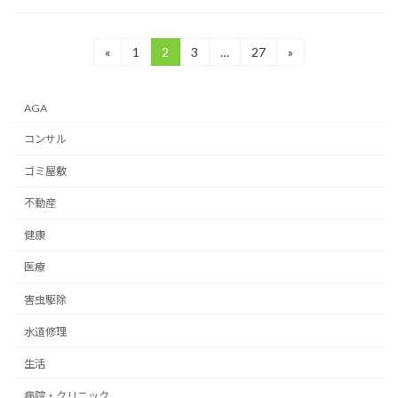
投
«
1
2
3
…
27
»
固
固
固
固
定
定
定
定
稿
ペ
ペ
ペ
ペ
ー
ー
ー
ー
の
AGA
ジ
ジ
ジ
ジ
ペ
コンサル
ー
ゴミ屋敷
ジ
不動産
送
健康
り
医療
害虫駆除
水道修理
生活
病院・クリニック