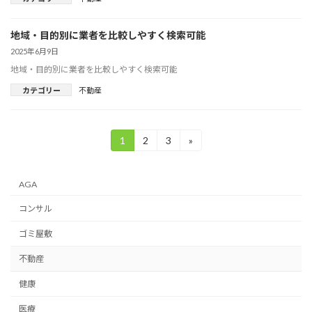
地域・目的別に業者を比較しやすく検索可能
2025年6月9日
地域・目的別に業者を比較しやすく検索可能
カテゴリー
不動産
投
1
2
3
»
固
固
固
定
定
定
稿
ペ
ペ
ペ
ー
ー
ー
の
AGA
ジ
ジ
ジ
ペ
コンサル
ー
ゴミ屋敷
ジ
不動産
送
健康
り
医療