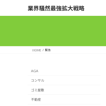
コ
ナ
業界騒然最強拡大戦略
ン
ビ
テ
ゲ
ン
ー
ツ
シ
へ
ョ
ス
ン
キ
に
ッ
移
HOME
緊急
プ
動
AGA
コンサル
ゴミ屋敷
不動産