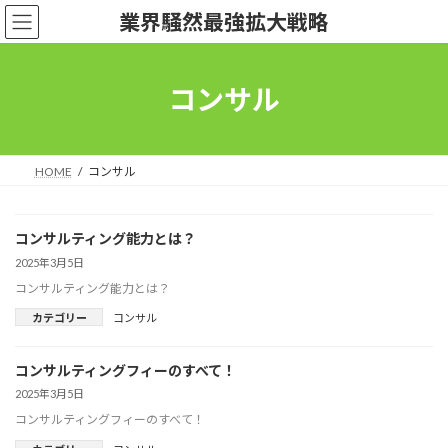
コ
ナ
業界騒然最強拡大戦略
ン
ビ
テ
ゲ
ン
ー
ツ
シ
コンサル
へ
ョ
ス
ン
キ
に
ッ
移
HOME
コンサル
プ
動
コンサルティング能力とは？
2025年3月5日
コンサルティング能力とは？
カテゴリー
コンサル
コンサルティングフィーのすべて！
2025年3月5日
コンサルティングフィーのすべて！