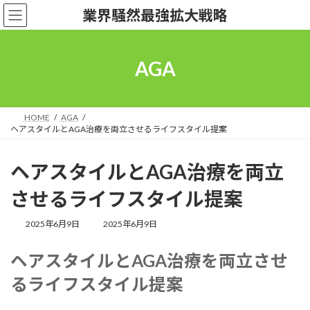
コ
ナ
業界騒然最強拡大戦略
ン
ビ
テ
ゲ
ン
ー
ツ
シ
AGA
へ
ョ
ス
ン
キ
に
ッ
移
HOME
AGA
ヘアスタイルとAGA治療を両立させるライフスタイル提案
プ
動
ヘアスタイルとAGA治療を両立
させるライフスタイル提案
最
2025年6月9日
2025年6月9日
終
更
ヘアスタイルとAGA治療を両立させ
新
日
るライフスタイル提案
時
: