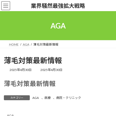
コ
ナ
業界騒然最強拡大戦略
ン
ビ
テ
ゲ
ン
ー
ツ
シ
AGA
へ
ョ
ス
ン
キ
に
ッ
移
HOME
AGA
薄毛対策最新情報
プ
動
薄毛対策最新情報
最
2025年4月30日
2025年4月30日
終
更
薄毛対策最新情報
新
日
時
:
AGA
、
医療
、
病院・クリニック
カテゴリー
AGA