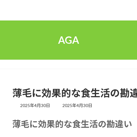
AGA
薄毛に効果的な食生活の勘
最
2025年4月30日
2025年4月30日
終
更
薄毛に効果的な食生活の勘違い
新
日
時