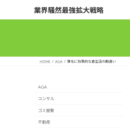
コ
ナ
業界騒然最強拡大戦略
ン
ビ
テ
ゲ
ン
ー
ツ
シ
へ
ョ
ス
ン
キ
に
ッ
移
HOME
AGA
薄毛に効果的な食生活の勘違い
プ
動
AGA
コンサル
ゴミ屋敷
不動産