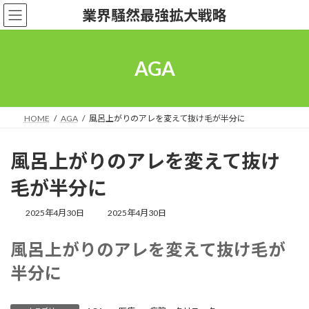
コ
ナ
業界騒然最強拡大戦略
ン
ビ
テ
ゲ
ン
ー
ツ
シ
AGA
へ
ョ
ス
ン
キ
に
ッ
移
HOME
AGA
風呂上がりのアレを変えて抜け毛が半分に
プ
動
風呂上がりのアレを変えて抜け
毛が半分に
最
2025年4月30日
2025年4月30日
終
更
風呂上がりのアレを変えて抜け毛が
新
日
半分に
時
: