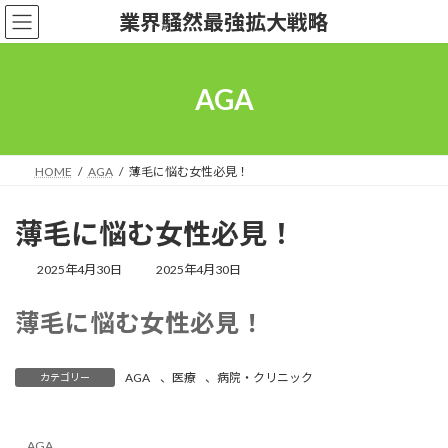
コ
ナ
業界騒然最強拡大戦略
ン
ビ
テ
ゲ
ン
ー
ツ
シ
AGA
へ
ョ
ス
ン
キ
に
ッ
移
HOME
AGA
薄毛に悩む女性必見！
プ
動
薄毛に悩む女性必見！
最
2025年4月30日
2025年4月30日
終
更
薄毛に悩む女性必見！
新
日
時
:
AGA
、
医療
、
病院・クリニック
カテゴリー
AGA