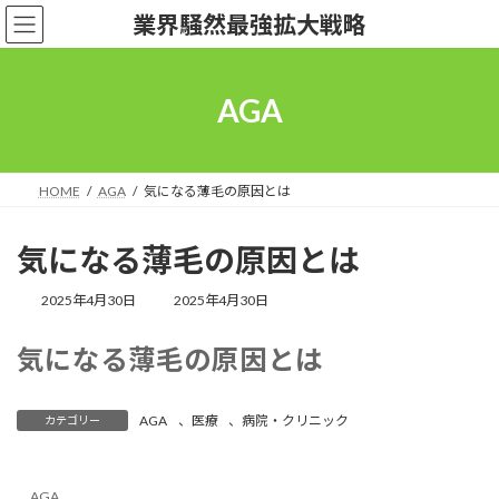
コ
ナ
業界騒然最強拡大戦略
ン
ビ
テ
ゲ
ン
ー
ツ
シ
AGA
へ
ョ
ス
ン
キ
に
ッ
移
HOME
AGA
気になる薄毛の原因とは
プ
動
気になる薄毛の原因とは
最
2025年4月30日
2025年4月30日
終
更
気になる薄毛の原因とは
新
日
時
:
AGA
、
医療
、
病院・クリニック
カテゴリー
AGA