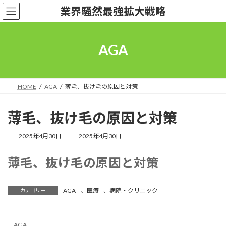
コ
ナ
業界騒然最強拡大戦略
ン
ビ
テ
ゲ
ン
ー
ツ
シ
AGA
へ
ョ
ス
ン
キ
に
ッ
移
HOME
AGA
薄毛、抜け毛の原因と対策
プ
動
薄毛、抜け毛の原因と対策
最
2025年4月30日
2025年4月30日
終
更
薄毛、抜け毛の原因と対策
新
日
時
:
AGA
、
医療
、
病院・クリニック
カテゴリー
AGA