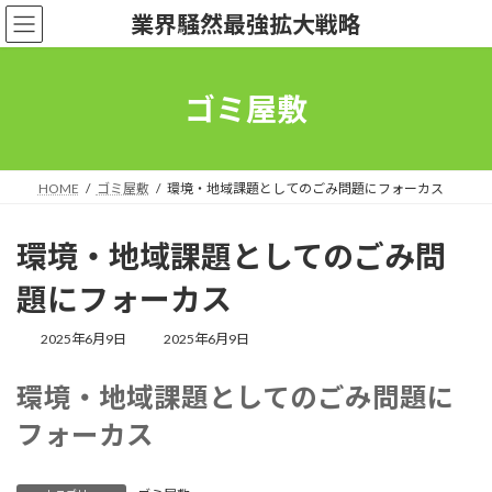
コ
ナ
業界騒然最強拡大戦略
ン
ビ
テ
ゲ
ン
ー
ツ
シ
ゴミ屋敷
へ
ョ
ス
ン
キ
に
ッ
移
HOME
ゴミ屋敷
環境・地域課題としてのごみ問題にフォーカス
プ
動
環境・地域課題としてのごみ問
題にフォーカス
最
2025年6月9日
2025年6月9日
終
更
環境・地域課題としてのごみ問題に
新
日
フォーカス
時
: