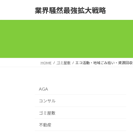
コ
ナ
業界騒然最強拡大戦略
ン
ビ
テ
ゲ
ン
ー
ツ
シ
へ
ョ
ス
ン
キ
に
ッ
移
HOME
ゴミ屋敷
エコ活動・地域ごみ拾い・資源回収
プ
動
AGA
コンサル
ゴミ屋敷
不動産