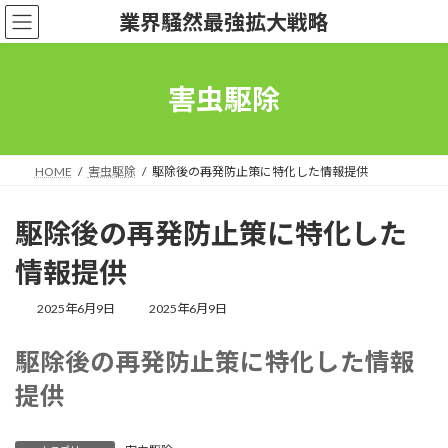
コ
ナ
業界騒然最強拡大戦略
ン
ビ
テ
ゲ
ン
ー
ツ
シ
害虫駆除
へ
ョ
ス
ン
キ
に
ッ
移
HOME
害虫駆除
駆除後の再発防止策に特化した情報提供
プ
動
駆除後の再発防止策に特化した
情報提供
最
2025年6月9日
2025年6月9日
終
更
駆除後の再発防止策に特化した情報
新
日
提供
時
: