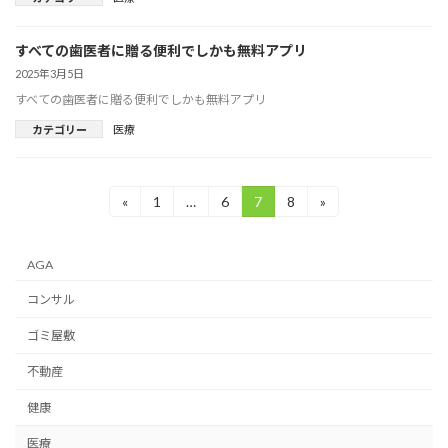
すべての歯医者に贈る便利でしかも無料アプリ
2025年3月5日
すべての歯医者に贈る便利でしかも無料アプリ
カテゴリー
医療
投
«
1
…
6
7
8
»
固
固
固
固
定
定
定
定
稿
ペ
ペ
ペ
ペ
ー
ー
ー
ー
の
AGA
ジ
ジ
ジ
ジ
ペ
コンサル
ー
ゴミ屋敷
ジ
不動産
送
健康
り
医療